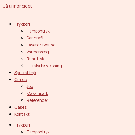
Gå til indholdet
Trykkeri
Tampontryk
Serigrafi
Lasergravering
Varmepræg
Rundtryk
Ultralydssvejsning
Special tryk
Om os
Job
Maskinpark
Referencer
Cases
Kontakt
Trykkeri
Tampontryk