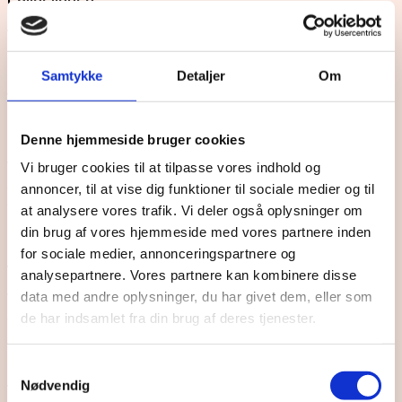
Vi sikrer præcis og ensartet trykkvalitet, selv på de mest komplekse
overflader. Vores robuste trykmaskiner er designet til høj
driftssikkerhed og lang levetid, hvilket gør os til en stabil partner for
Samtykke
Detaljer
Om
vores kunder.
Teknisk ekspertise
Denne hjemmeside bruger cookies
Vores løsninger inden for tampontryk, serigrafi og lasergravering er
Vi bruger cookies til at tilpasse vores indhold og
baseret på avanceret teknologi og præcise produktionskrav. Vi
annoncer, til at vise dig funktioner til sociale medier og til
forstår de tekniske udfordringer i industriel mærkning og udvikler
at analysere vores trafik. Vi deler også oplysninger om
løsninger, der optimerer produktionsprocesser.
din brug af vores hjemmeside med vores partnere inden
for sociale medier, annonceringspartnere og
Anerkendt kvalitet
analysepartnere. Vores partnere kan kombinere disse
data med andre oplysninger, du har givet dem, eller som
Vi arbejder med nogle af de mest krævende industrier, hvor
præcision og holdbarhed er afgørende. Vores kunder vælger
de har indsamlet fra din brug af deres tjenester.
Decotech, fordi vi leverer skræddersyede løsninger, konsistent høj
kvalitet og professionel rådgivning.
Samtykkevalg
Nødvendig
Vores samarbejdspartnere