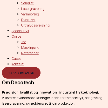
Serigrafi
Lasergravering
Varmepræg
Rundtryk
Ultralydssvejsning
Special tryk
Om os
Job
Maskinpark
Referencer
Cases
Kontakt
+45 97 85 49 36
Om Decotech
Præcision, kvalitet og innovation i industriel trykteknologi.
Vi leverer avancerede løsninger inden for tampontryk, serigrafi og
lasergravering, skræddersyet til din produktion.